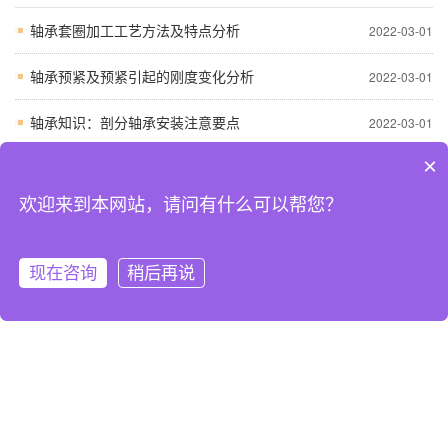
轴承套圈加工工艺方法及特点分析
2022-03-01
轴承预紧及预紧引起的刚度变化分析
2022-03-01
轴承知识：剖分轴承安装注意要点
2022-03-01
×
轴承失效形式的比例
2022-03-01
欢迎来到本网站，请问有什么可以帮您？
发动机曲轴滚动轴承的故障分析
2022-03-01
常见问答
更多
现在咨询
稍后再说
网站首页
关于我们
在线联系
电话咨询
正确选择FAG轴承装配的技术指标
2024-10-26
FAG进口轴承过早失效的原因
2024-10-26
处FAG滚动轴承热处理变形损伤
2024-10-26