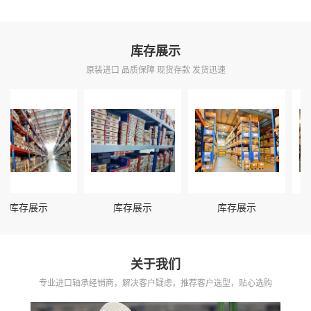
库存展示
原装进口 品质保障 现货存款 发货迅速
库存展示
库存展示
库存展示
关于我们
专业进口轴承经销商，解决客户疑虑，推荐客户选型，贴心选购