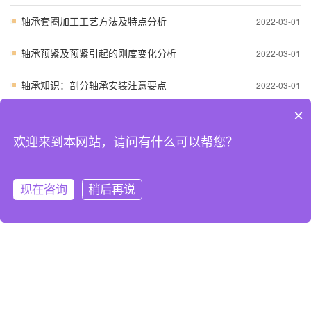
轴承套圈加工工艺方法及特点分析
2022-03-01
轴承预紧及预紧引起的刚度变化分析
2022-03-01
轴承知识：剖分轴承安装注意要点
2022-03-01
×
轴承失效形式的比例
2022-03-01
欢迎来到本网站，请问有什么可以帮您？
发动机曲轴滚动轴承的故障分析
2022-03-01
常见问答
更多
现在咨询
稍后再说
网站首页
关于我们
在线联系
电话咨询
正确选择FAG轴承装配的技术指标
2024-10-26
FAG进口轴承过早失效的原因
2024-10-26
处FAG滚动轴承热处理变形损伤
2024-10-26