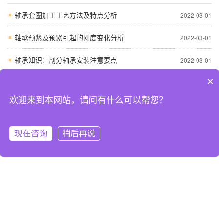
轴承套圈加工工艺方法及特点分析
2022-03-01
轴承预紧及预紧引起的刚度变化分析
2022-03-01
轴承知识：剖分轴承安装注意要点
2022-03-01
×
轴承失效形式的比例
2022-03-01
欢迎来到本网站，请问有什么可以帮您？
发动机曲轴滚动轴承的故障分析
2022-03-01
常见问答
更多
现在咨询
稍后再说
网站首页
关于我们
在线联系
电话咨询
正确选择FAG轴承装配的技术指标
2024-10-26
FAG进口轴承过早失效的原因
2024-10-26
处FAG滚动轴承热处理变形损伤
2024-10-26