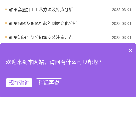
轴承套圈加工工艺方法及特点分析
2022-03-01
轴承预紧及预紧引起的刚度变化分析
2022-03-01
轴承知识：剖分轴承安装注意要点
2022-03-01
×
轴承失效形式的比例
2022-03-01
欢迎来到本网站，请问有什么可以帮您？
发动机曲轴滚动轴承的故障分析
2022-03-01
常见问答
更多
现在咨询
稍后再说
网站首页
关于我们
在线联系
电话咨询
正确选择FAG轴承装配的技术指标
2024-10-26
FAG进口轴承过早失效的原因
2024-10-26
处FAG滚动轴承热处理变形损伤
2024-10-26