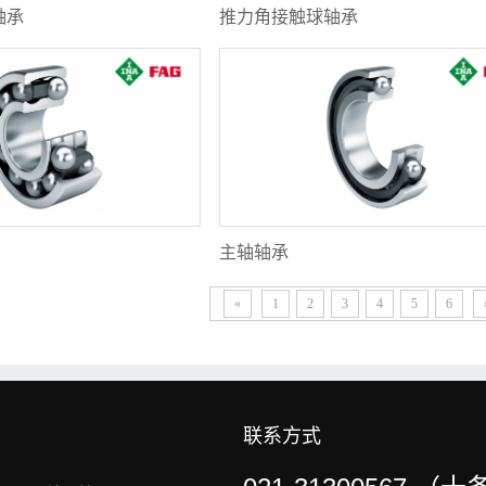
轴承
推力角接触球轴承
主轴轴承
«
1
2
3
4
5
6
联系方式