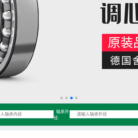
轴承外
径: