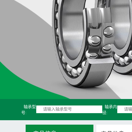
轴承型
轴承内
号:
径: