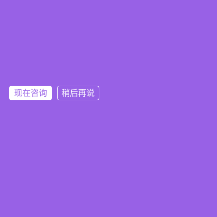
新闻资讯
掌握轴承一手资讯，购买高端轴承设备
公司新闻
更多
现在咨询
稍后再说
如何辨别进口轴承工作状况的优劣
2020-10-29
恰当应用进口轴承必须留意什么难题
2020-10-29
进口轴承怎样滚油清理？
2020-10-29
进口轴承品质分辨上的几个方面错误观念
2020-10-29
进口轴承旋转时响声过大就是品质不太好
2020-10-29
行业新闻
更多