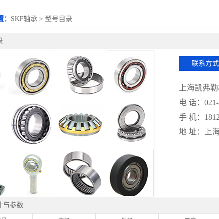
置：
SKF轴承
>
型号目录
录
联系方式
上海凯弗勒
电 话：021-3
手 机：1812
地 址：上
寸与参数