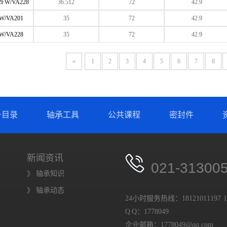
2FW/VA228
36.512
72
42.9
W/VA201
35
72
42.9
W/VA228
35
72
42.9
«
1
2
3
4
5
6
7
8
号目录
轴承工具
公共课程
密封件
新闻资讯
021-31300
》 轴承知识
》 轴承动态
24小时服务热线：18121011197 18
Q Q：1778049
企业邮箱：1778049@qq.com