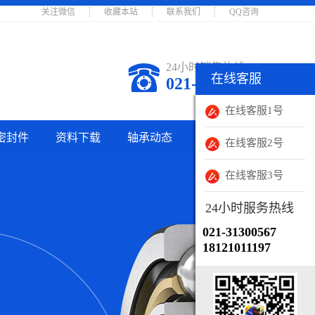
关注微信
收藏本站
联系我们
QQ咨询
24小时销售热线
在线客服
在线客服
021-31300567
销售客服
在线客服1号
密封件
资料下载
轴承动态
联系我们
销售客服
在线客服2号
24小时服务热线
在线客服3号
021-31300567
24小时服务热线
021-31300567
18121011197
微信账号