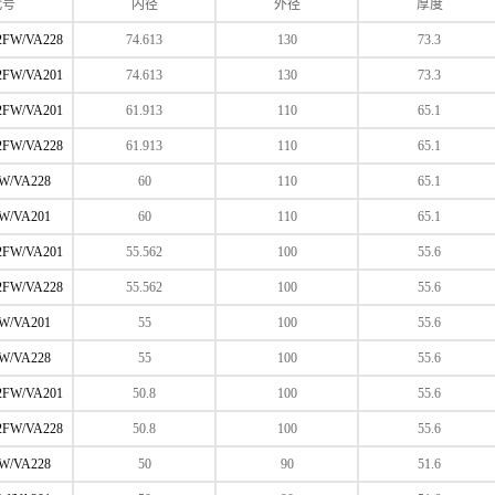
代号
内径
外径
厚度
2FW/VA228
74.613
130
73.3
2FW/VA201
74.613
130
73.3
2FW/VA201
61.913
110
65.1
2FW/VA228
61.913
110
65.1
W/VA228
60
110
65.1
W/VA201
60
110
65.1
2FW/VA201
55.562
100
55.6
2FW/VA228
55.562
100
55.6
W/VA201
55
100
55.6
W/VA228
55
100
55.6
2FW/VA201
50.8
100
55.6
2FW/VA228
50.8
100
55.6
W/VA228
50
90
51.6