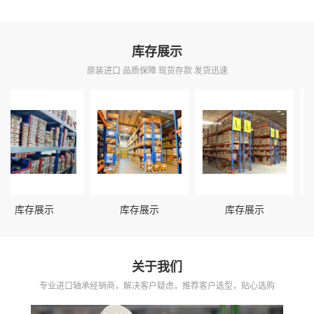
库存展示
原装进口 品质保障 现货存款 发货迅速
库存展示
库存展示
库存展示
关于我们
专业进口轴承经销商，解决客户疑虑，推荐客户选型，贴心选购