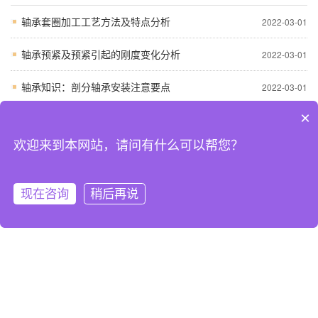
轴承套圈加工工艺方法及特点分析
2022-03-01
轴承预紧及预紧引起的刚度变化分析
2022-03-01
轴承知识：剖分轴承安装注意要点
2022-03-01
×
轴承失效形式的比例
2022-03-01
欢迎来到本网站，请问有什么可以帮您？
发动机曲轴滚动轴承的故障分析
2022-03-01
常见问答
更多
现在咨询
稍后再说
网站首页
关于我们
在线联系
电话咨询
正确选择FAG轴承装配的技术指标
2024-10-26
FAG进口轴承过早失效的原因
2024-10-26
处FAG滚动轴承热处理变形损伤
2024-10-26